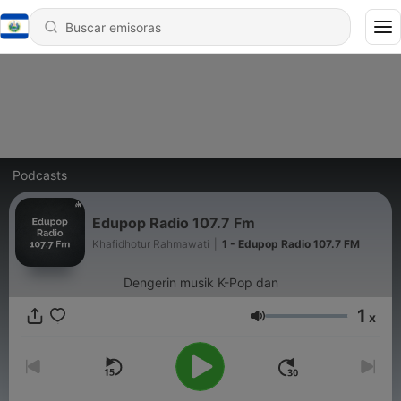
Podcasts
Edupop Radio 107.7 Fm
Khafidhotur Rahmawati
|
1 - Edupop Radio 107.7 FM
Dengerin musik K-Pop dan
1
x
Volumen