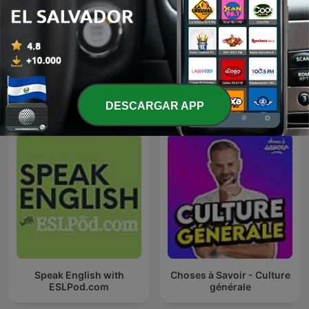
Superación personal
You Should Know
Más podcasts internacionales de
DESCARGAR APP
Educación
Speak English with
Choses à Savoir - Culture
ESLPod.com
générale