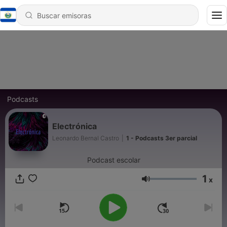
Podcasts
Electrónica
Leonardo Bernal Castro
|
1 - Podcasts 3er parcial
Podcast escolar
1
x
Volumen