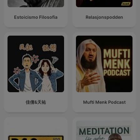
Estoicismo Filosofia
Relasjonspodden
佳倩&天祐
Mufti Menk Podcast