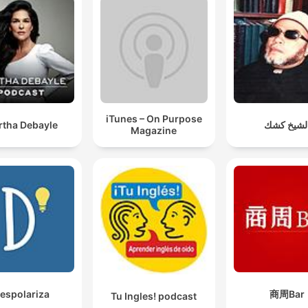
iTunes – On Purpose
rtha Debayle
لشيخ كشك
Magazine
espolariza
商周Bar
Tu Ingles! podcast