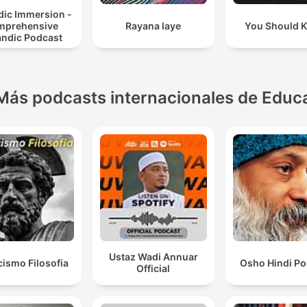
dic Immersion -
mprehensive
Rayana laye
You Should 
andic Podcast
Más podcasts internacionales de Educ
Ustaz Wadi Annuar
cismo Filosofia
Osho Hindi Po
Official