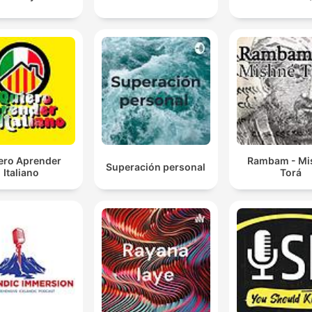
ero Aprender
Rambam - Mi
Superación personal
Italiano
Torá