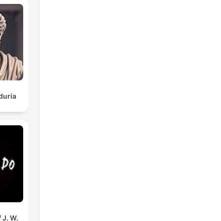
duría
 J. W.