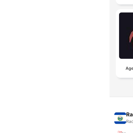
Age
Ra
Rad