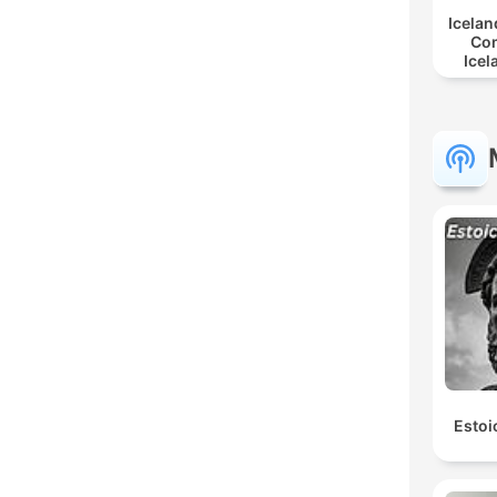
Icelan
Co
Icel
Estoi