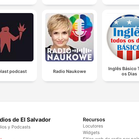
Inglês Básico
last podcast
Radio Naukowe
os Dias
dios de El Salvador
Recursos
Locutores
ios y Podcasts
Widgets
Sitios web de radio por paí