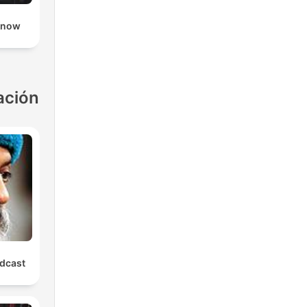
Know
ación
dcast