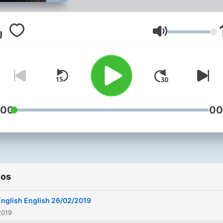
cada programa, Richard B
examina en detalle todas l
connotaciones de una sola
Volumen
palabra. Una propuesta mu
interesante para enriquece
inglés.
:00
00
ios
English English 26/02/2019
2019