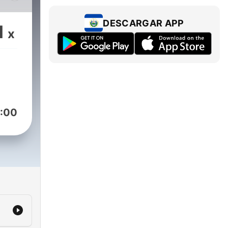
rown
as
DESCARGAR APP
1
x
y
r tu
:00