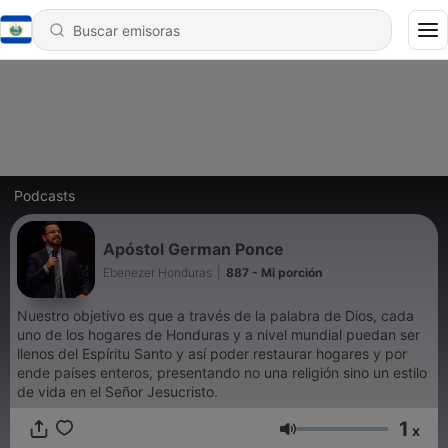
Podcasts
Apóstol German Ponce
Ebenezer Honduras
|
887 - Mi porción
Nuestro objetivo es que a través de la palabra de Dios, cada
uno de los hogares de Honduras y a nivel mundial puedan ser
llenos del Espíritu Santo y así poder restaurar hogares y por
ende países enteros, presentando no una religión sino un estilo
de vida en el Señor Jesucristo.
1
x
Volumen