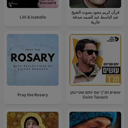
قرآن كريم مجود بصوت الشيخ
Lilli & Isabelle
عبد الباسط عبد الصمد صدقة
جارية
עושים תנ"ך עם יותם שטיינמן
Pray the Rosary
Osim Tanach