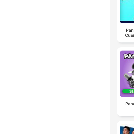
Pan
Cue
Pan