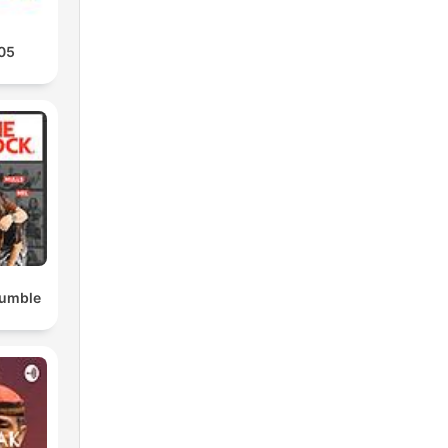
105
Rumble