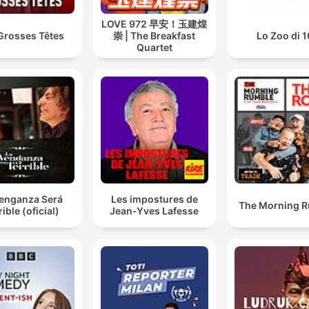
LOVE 972 早安！玉建煌
Grosses Têtes
崇 | The Breakfast
Lo Zoo di 
Quartet
Venganza Será
Les impostures de
The Morning 
rible (oficial)
Jean-Yves Lafesse