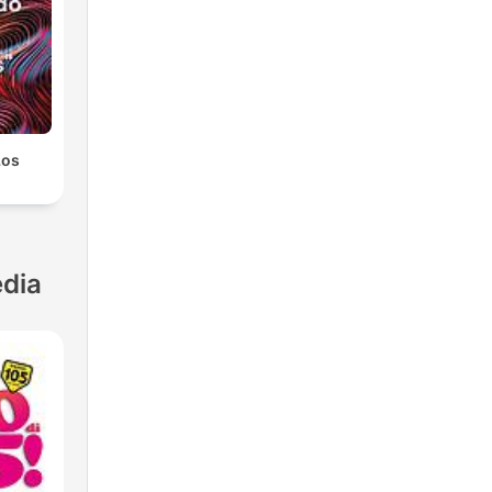
Los
dia