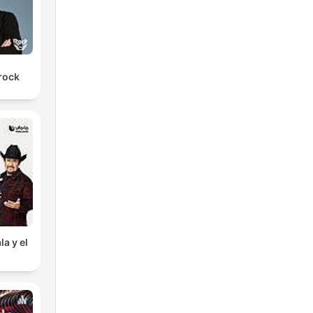
arock
la y el