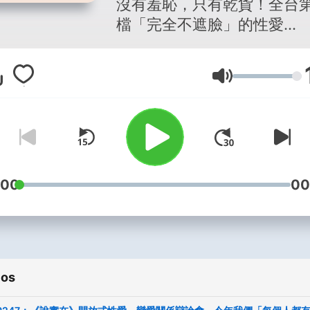
沒有羞恥，只有乾貨！全台
檔「完全不遮臉」的性愛
Podcast《海鮮CHILL CHIL
愛愛特調》。由雙性戀老司
Volumen
鮮 x CCR 狂魔酋姐，帶你
知識聊到實戰姿勢，從幹話
內心深度。談性愛何必偷偷
摸？我們直擊那些害羞的床
心事，徹底打破污名化！
Youtube 影音同步，陪你談
:00
00
愛、絕不失敗，找回你的性
導權！ -- Hosting provide
SoundOn
ios