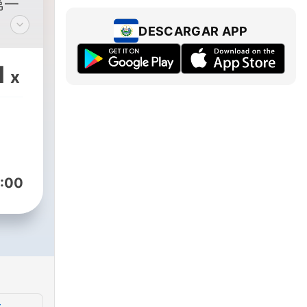
第一
DESCARGAR APP
L：
機海
1
x
從生理
聊到
摸
事與
性享
:00
福主
d by