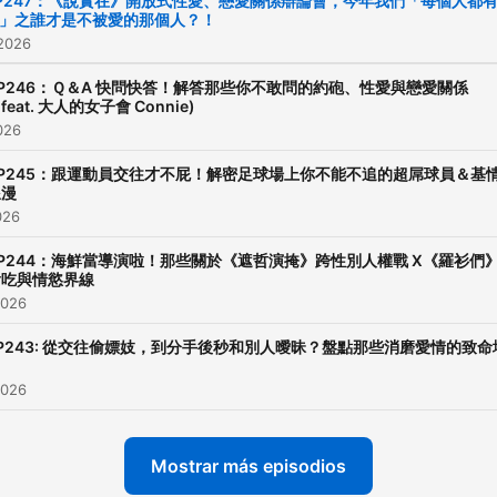
P247：《說實在》開放式性愛、戀愛關係辯論會，今年我們「每個人都
」之誰才是不被愛的那個人？！
 2026
P246：Ｑ＆A 快問快答！解答那些你不敢問的約砲、性愛與戀愛關係
feat. 大人的女子會 Connie)
2026
EP245：跟運動員交往才不屁！解密足球場上你不能不追的超屌球員＆基
浪漫
026
P244：海鮮當導演啦！那些關於《遮哲演掩》跨性別人權戰 X《羅衫們
偷吃與情慾界線
2026
P243: 從交往偷嫖妓，到分手後秒和別人曖昧？盤點那些消磨愛情的致命
2026
Mostrar más episodios