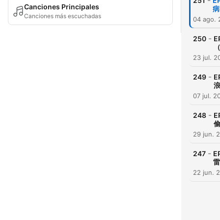
-
251
E
Canciones Principales
病
Canciones más escuchadas
04 ago.
-
250
E
（
23 jul. 
-
249
07 jul. 2
-
248
E
29 jun. 
-
247
E
雷
22 jun. 