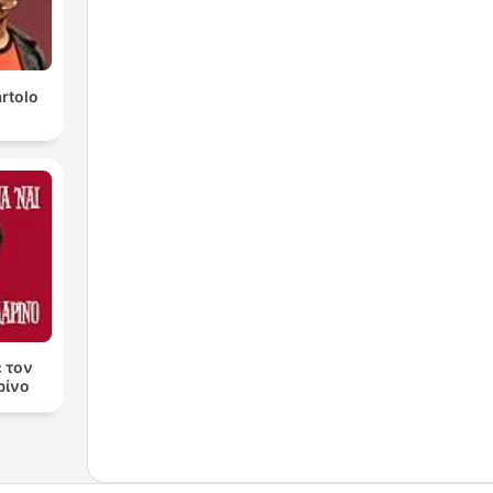
rtolo
ε τον
ρίνο