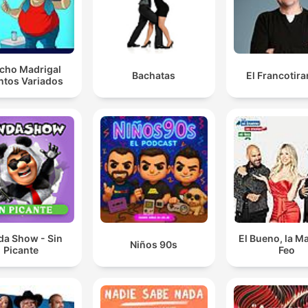
cho Madrigal
Bachatas
El Francotir
ntos Variados
da Show - Sin
El Bueno, la Ma
Niños 90s
Picante
Feo