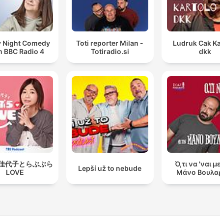
y Night Comedy
Toti reporter Milan -
Ludruk Cak Ka
m BBC Radio 4
Totiradio.si
dkk
佳代子とらぶぶら
Ό,τι να 'ναι μ
Lepší už to nebude
LOVE
Μάνο Βουλα