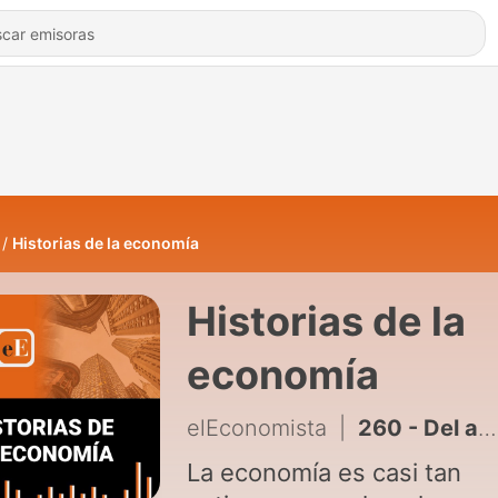
Historias de la economía
Historias de la
economía
elEconomista
|
260 - Del arado que conquistó las llanuras al tractor que dominó el mundo
La economía es casi tan