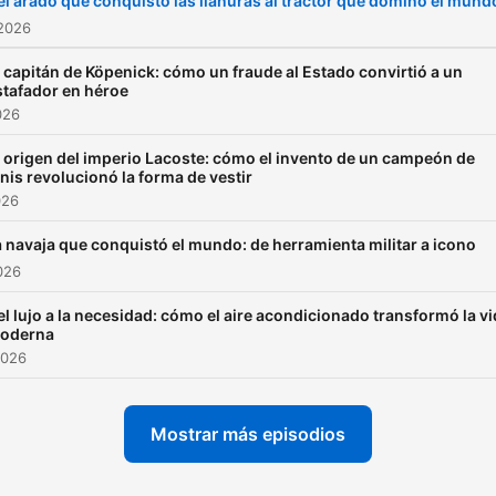
el arado que conquistó las llanuras al tractor que dominó el mund
 2026
l capitán de Köpenick: cómo un fraude al Estado convirtió a un
stafador en héroe
026
l origen del imperio Lacoste: cómo el invento de un campeón de
enis revolucionó la forma de vestir
026
 navaja que conquistó el mundo: de herramienta militar a icono
2026
el lujo a la necesidad: cómo el aire acondicionado transformó la v
oderna
2026
Mostrar más episodios