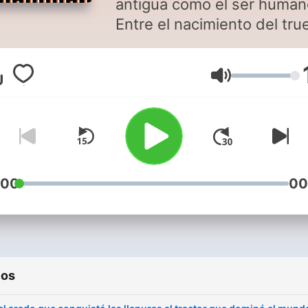
antigua como el ser human
Entre el nacimiento del tr
y la explosión del comercio
online han pasado miles d
Volumen
años. Y por el camino se h
producido infinidad de
historias que queremos co
en elEconomista porque n
ayudan a comprender cóm
hemos llegado hasta aquí.
:00
00
ios