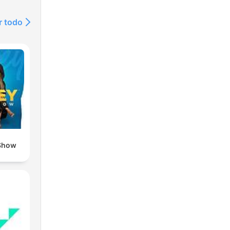
r todo
Show