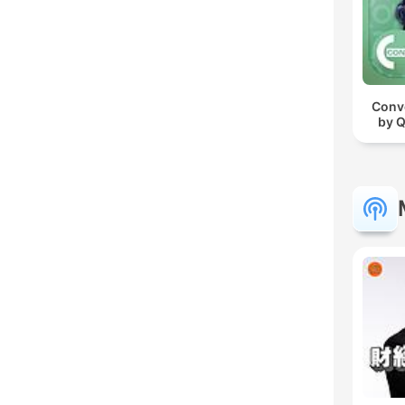
Conv
by Q