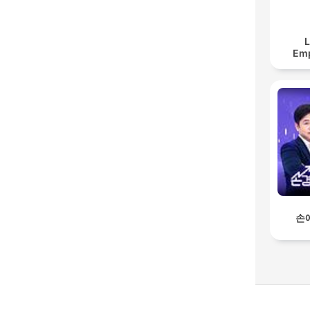
L
Em
손