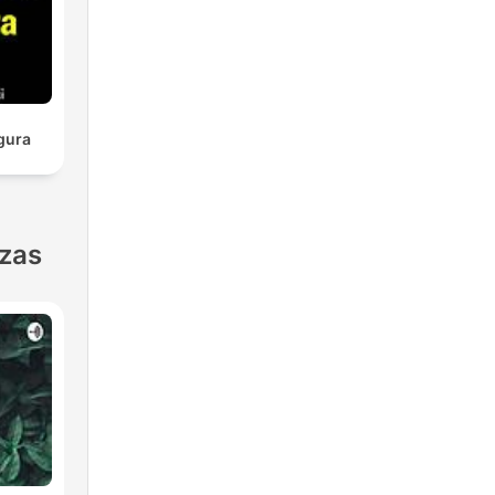
gura
nzas