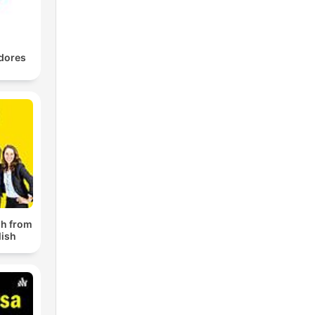
dores
sh from
lish