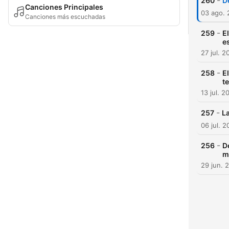
-
260
D
Canciones Principales
03 ago.
Canciones más escuchadas
-
259
E
e
27 jul. 2
-
258
E
t
13 jul. 2
-
257
La
06 jul. 
-
256
D
m
29 jun. 