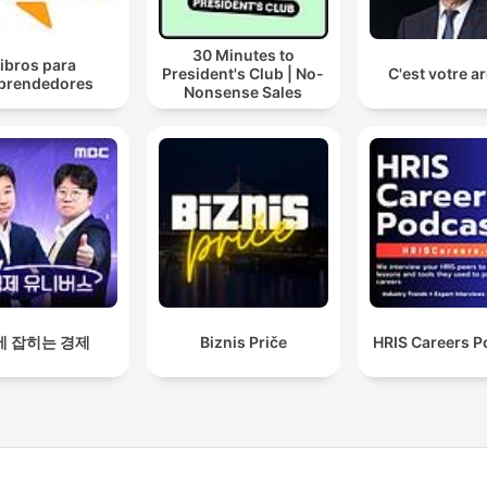
30 Minutes to
ibros para
President's Club | No-
C'est votre a
prendedores
Nonsense Sales
에 잡히는 경제
Biznis Priče
HRIS Careers P