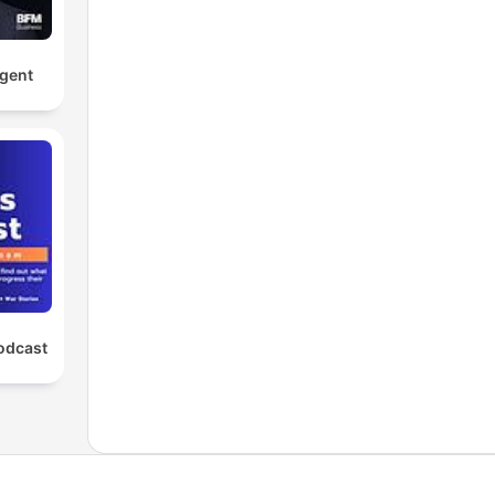
rgent
odcast