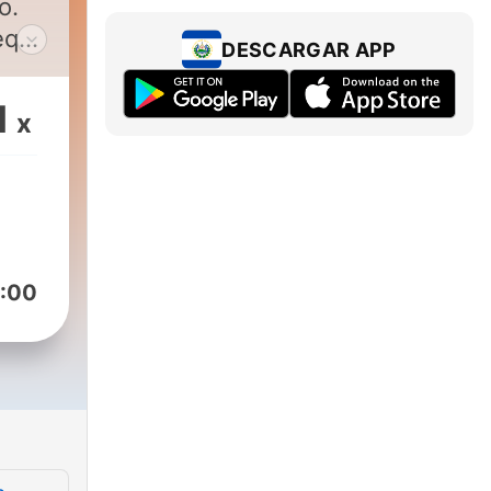
o.
ueque
DESCARGAR APP
e
1
x
an
ntar
os
o
:00