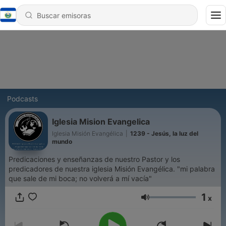
Podcasts
Iglesia Mision Evangelica
Iglesia Misión Evangélica
|
1239 - Jesús, la luz del
mundo
Predicaciones y enseñanzas de nuestro Pastor y los
predicadores de nuestra iglesia Misión Evangélica. "mi palabra
que sale de mi boca; no volverá a mí vacía"
1
x
Volumen