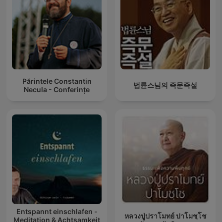
Părintele Constantin
법륜스님의 즉문즉설
Necula - Conferințe
Entspannt einschlafen -
หลวงปู่ปราโมทย์ ปาโมชฺโช
Meditation & Achtsamkeit