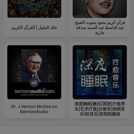
قرآن كريم مجود بصوت الشيخ
عبد الباسط عبد الصمد صدقة
خالد الجليل | القرآن الكريم
جارية
深度睡眠|解压|冥想|疗愈养
Dr. J Vernon McGee on
生|艺术疗愈|白噪音|助眠音
SermonAudio
乐|轻音乐|苏阳阳频道