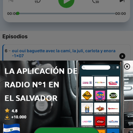
00:00
00:00
Episodios
-
6
oui oui baguette avec la cami, la juli, carlota y enora
-1x07
25 mayo 2024
-
5
soñaremos con tigo con la cami y la juli -1x06
28 abr. 2024
-
4
kiss, marry, kill y preguntas hipotéticas con la cami
y la juli -1x05
29 mar. 2024
-
3
nena OT s'acabao con la cami, la juli y la nadins
-1x04
10 mar. 2024