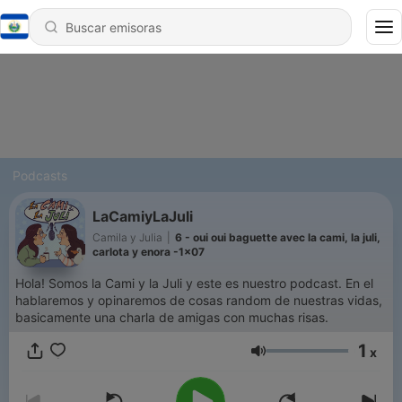
Podcasts
LaCamiyLaJuli
Camila y Julia
|
6 - oui oui baguette avec la cami, la juli,
carlota y enora -1x07
Hola! Somos la Cami y la Juli y este es nuestro podcast. En el
hablaremos y opinaremos de cosas random de nuestras vidas,
basicamente una charla de amigas con muchas risas.
1
x
Volumen