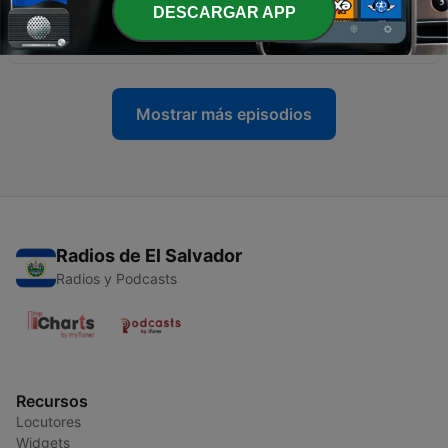
DESCARGAR APP
-
2
voyage à paris con la cami, la juli y 1 bach -1x03
03 feb. 2024
Mostrar más episodios
Radios de El Salvador
Radios y Podcasts
Recursos
Locutores
Widgets