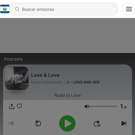
Podcasts
Love & Love
Barani Manikantan
|
2 - LOVE AND SEX
Road to Love
1
x
Volumen