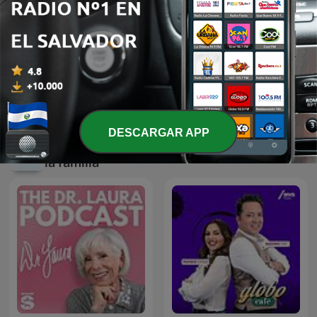
Those Oldies But Goodies
!!MUSICA MAESTRO!!
Podshow
TERAPIA MUSICAL PARA
NIÑOS DE HOY
DESCARGAR APP
Más podcasts internacionales de Para toda
la familia