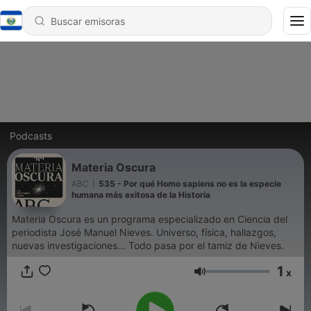
Podcasts
Materia Oscura
ABC
|
535 - Por qué Homo sapiens no es la especie
humana más exitosa de la Historia
Materia Oscura es un programa especializado en Ciencia del
periodista José Manuel Nieves. Universo, física, hallazgos,
nuevas investigaciones... Todo pasa por el tamiz de Nieves.
1
x
Volumen