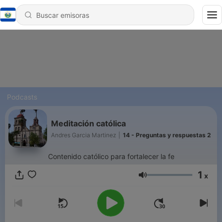
Podcasts
Meditación católica
Andres Garcia Martinez
|
14 - Preguntas y respuestas 2
Contenido católico para fortalecer la fe
1
x
Volumen