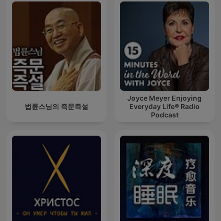
Joyce Meyer Enjoying
법륜스님의 즉문즉설
Everyday Life® Radio
Podcast