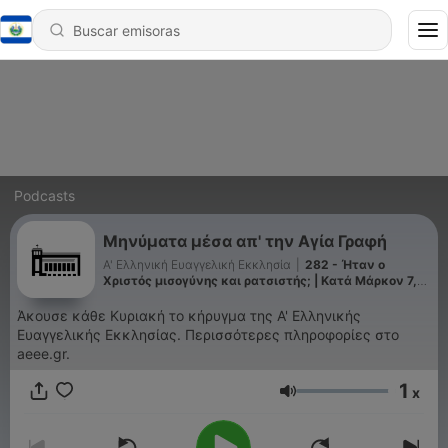
Podcasts
Μηνύματα μέσα απ' την Αγία Γραφή
Α' Ελληνική Ευαγγελική Εκκλησία
|
282 - Ήταν ο
Χριστός μισογύνης και ρατσιστής; | Κατά Μάρκον 7,
24-30
Άκουσε κάθε Κυριακή το κήρυγμα της Α' Ελληνικής
Ευαγγελικής Εκκλησίας. Περισσότερες πληροφορίες στο
aeee.gr.
1
x
Volumen