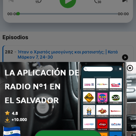
00:00
00:00
Episodios
-
282
Ήταν ο Χριστός μισογύνης και ρατσιστής; | Κατά
Μάρκον 7, 24-30
15 mar. 2026
-
281
Μετανοώντας καλά | Α' Χρονικών 21
22 feb. 2026
-
280
Ο Χριστός μου φτάνει και περισσεύει! | Κατά
Μάρκον: 6, 30:44
08 feb. 2026
-
279
Η πληρότητα του Χριστού | προς Εφεσίους 1:22-
23
01 feb. 2026