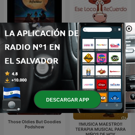
Cuentos y Relatos
Ese Loco ReCuerdo
Infantiles - Aquí te cuento
DESCARGAR APP
Those Oldies But Goodies
!!MUSICA MAESTRO!!
Podshow
TERAPIA MUSICAL PARA
NIÑOS DE HOY