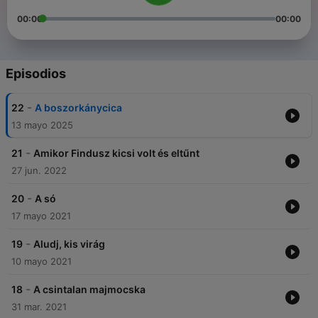
00:00
00:00
Episodios
-
22
A boszorkánycica
13 mayo 2025
-
21
Amikor Findusz kicsi volt és eltűnt
27 jun. 2022
-
20
A só
17 mayo 2021
-
19
Aludj, kis virág
10 mayo 2021
-
18
A csintalan majmocska
31 mar. 2021