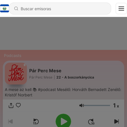
Podcasts
Pár Perc Mese
Pár Perc Mese
|
22 - A boszorkánycica
A mese az kell 📚 #podcast Mesélő: Horváth Bernadett Zenélő:
Kristóf Norbert
1
x
Volumen