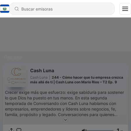
Podcasts
Cash Luna
Cash Luna
|
244 - Cómo hacer que tu empresa crezca
más allá de ti | Cash Luna con Mario Ríos – T2 Ep. 9
Crecer exige más que esfuerzo: exige sabiduría para sostener
lo que Dios ha puesto en tus manos. En esta segunda
temporada de Conversando con Cash Luna hablamos con
empresarios, emprendedores y líderes sobre negocios, fe,
familia, propósito y legado. Conversaciones para quienes
desean decidir mejor, administrar con sabiduría y no perder la
paz mientras construyen. Nuevos episodios todos los jueves a
1