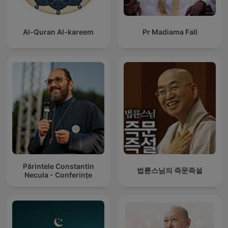
Al-Quran Al-kareem
Pr Madiama Fall
Părintele Constantin
법륜스님의 즉문즉설
Necula - Conferințe