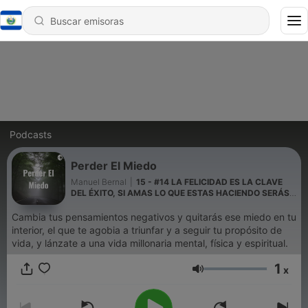
Podcasts
Perder El Miedo
Manuel Bernal
|
15 - #14 LA FELICIDAD ES LA CLAVE
DEL ÉXITO, SI AMAS LO QUE ESTAS HACIENDO SERÁS
ÉXITOSO.
Cambia tus pensamientos negativos y quitarás ese miedo en tu
interior, el que te agobia a triunfar y a seguir tu propósito de
vida, y lánzate a una vida millonaria mental, física y espiritual.
1
x
Volumen