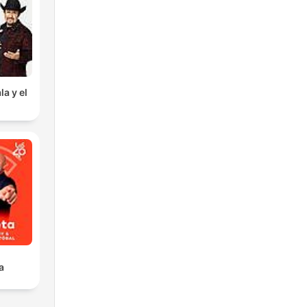
la y el
a