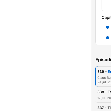
Capí
Episod
-
339
E
24 jul. 
H
-
338
T
Dest
17 jul. 2
-
337
T