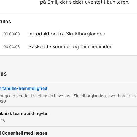
på Emil, der sidder uventet i bunkeren.
tulos
Introduktion fra Skuldborglanden
00:00:00
Søskende sommer og familieminder
00:03:03
Husets arkitektur og udvidelser
00:13:30
Fundet af lemmen
00:33:23
ios
Opdagelsen af det underjordiske rum
00:34:20
n familie-hemmelighed
Claus Bundgaard sender fra et kolonihavehus i Skuldborglanden, hvor han er samlet med sine søskende til en sommerbegivenhed. Samtalen spænder fra familiens historie og husets arkitektur til en gåtur gennem haven, hv
Mødet med Emil i bunkeren
00:40:11
2026
az clic en un capítulo para ir directamente a ese momento
eknisk teambuilding-tur
acados
026
il Copenhell med lægen
Det er fra et familie sommerhus, eller hvad skal man