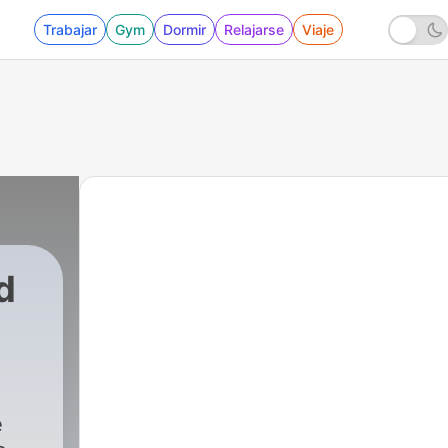
Trabajar
Gym
Dormir
Relajarse
Viaje
d
e