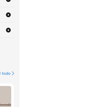
ler
r todo