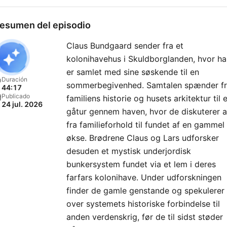
esumen del episodio
Claus Bundgaard sender fra et
kolonihavehus i Skuldborglanden, hvor h
er samlet med sine søskende til en
Duración
sommerbegivenhed. Samtalen spænder f
44:17
Publicado
familiens historie og husets arkitektur til 
24 jul. 2026
gåtur gennem haven, hvor de diskuterer a
fra familieforhold til fundet af en gammel
økse. Brødrene Claus og Lars udforsker
desuden et mystisk underjordisk
bunkersystem fundet via et lem i deres
farfars kolonihave. Under udforskningen
finder de gamle genstande og spekulerer
over systemets historiske forbindelse til
anden verdenskrig, før de til sidst støder