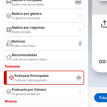
360
Radios más escuchadas
Radios por género
15 géneros musicales
Radios por regiones
Radios locales
Noticias
2
Radios noticiosas
Recomendadas
Lista de las mejores radios
00
Podcasts
Podcasts Principales
50
Podcasts más populares
Podcasts por Género
18 géneros temáticos
Re
Música