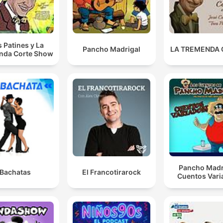
Hvad laver du her i farfars bunker?
00:41:52 · De konfronterer Emil, som sidder uventet i det
s Patines y La
Pancho Madrigal
LA TREMENDA
nda Corte Show
underjordiske anlæg.
Pancho Madr
Bachatas
El Francotirarock
Cuentos Vari