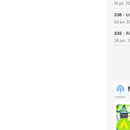
10 jul. 2
-
336
L
03 jul. 
-
335
F
26 jun. 