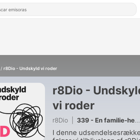
r8Dio - Undskyld vi roder
r8Dio - Undskyl
vi roder
r8Dio
|
339 - En familie-hemmelighed
I denne udsendelsesrækk