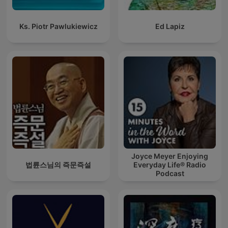
Ks. Piotr Pawlukiewicz
Ed Lapiz
Joyce Meyer Enjoying
법륜스님의 즉문즉설
Everyday Life® Radio
Podcast