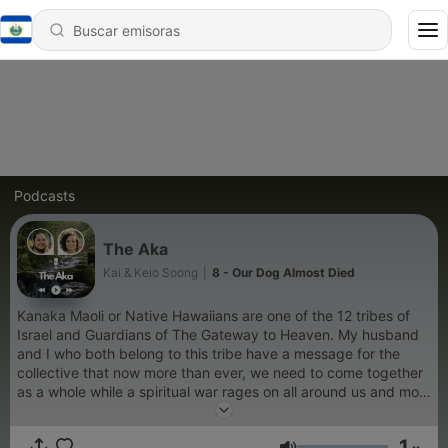
Podcasts
The Aka
Kai & Keio Soong
|
8 - Our Dog Almost Died
Kanaka Maoli or Native Hawaiians are one of the 12 tribes of
Israel and Guardians of The Gateway to Heaven. My husband
and I who both belong to this tribe have a message for the
collective that now more than ever, we need to come together
as a whole while a spiritual war rages on all around us and most
tragically, within us. This is a space for seekers of real truth,
from the root: Heaven- A place we are all Indigenous to. The
1