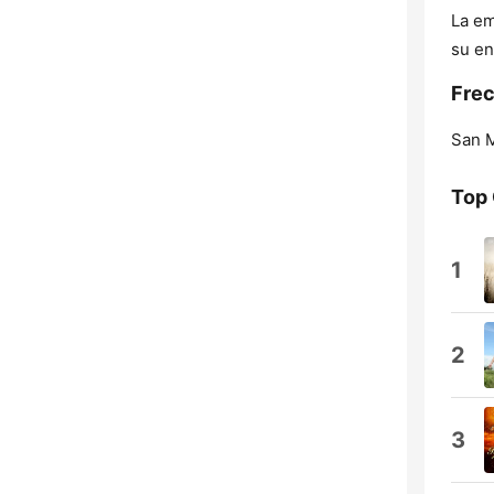
La em
su en
Frec
San M
Top
1
2
3