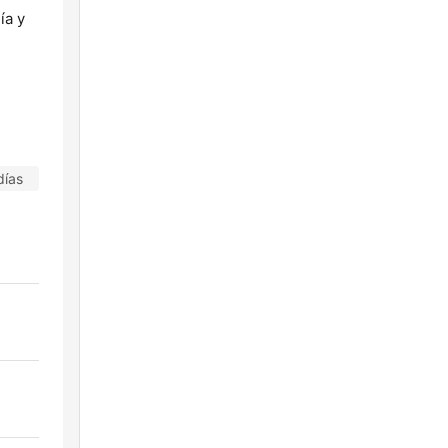
ía y
días