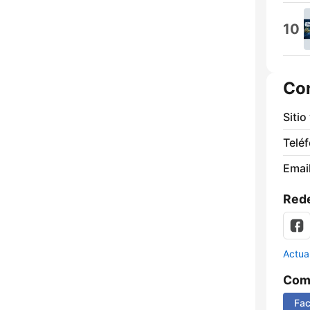
10
Co
Sitio
Telé
Email
Rede
Actua
Comp
Fa