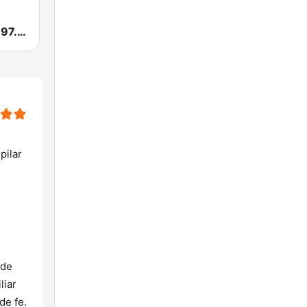
Radio Pastor 97.3 FM Sonsonate
pilar
 de
liar
de fe.