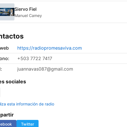
Siervo Fiel
Manuel Camey
ntactos
 web
https://radiopromesaviva.com
fono:
+503 7722 7417
:
juannavas087@gmail.com
s sociales
liza esta información de radio
artir
cebook
Twitter