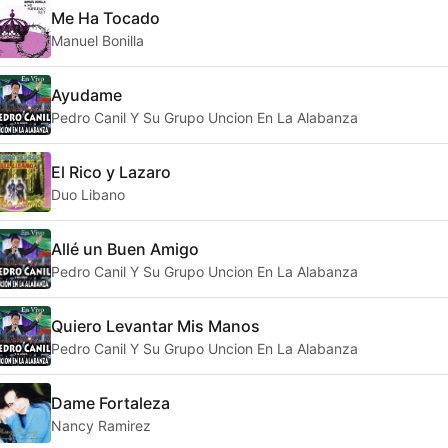
Me Ha Tocado
Manuel Bonilla
Ayudame
Pedro Canil Y Su Grupo Uncion En La Alabanza
El Rico y Lazaro
Duo Libano
Allé un Buen Amigo
Pedro Canil Y Su Grupo Uncion En La Alabanza
Quiero Levantar Mis Manos
Pedro Canil Y Su Grupo Uncion En La Alabanza
Dame Fortaleza
Nancy Ramirez