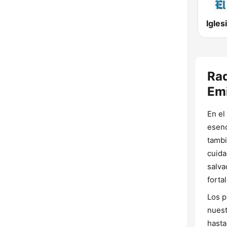
Rad
Emi
En el
esenc
tambi
cuida
salva
forta
Los p
nuest
hasta