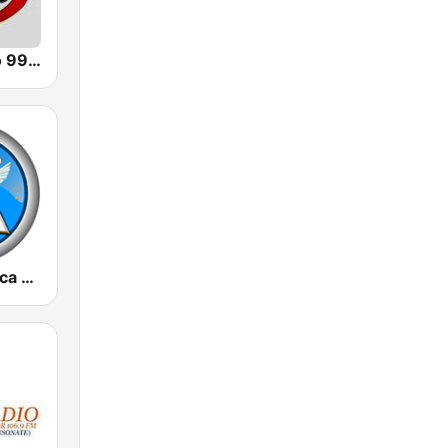
Mesias Radio 99.3 FM
Radio Profetica La Voz De Jehova