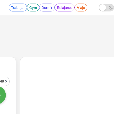
Trabajar
Gym
Dormir
Relajarse
Viaje
0