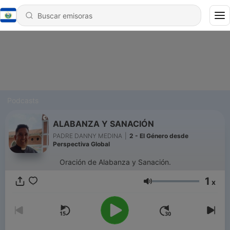
Podcasts
ALABANZA Y SANACIÓN
PADRE DANNY MEDINA
|
2 - El Género desde
Perspectiva Global
Oración de Alabanza y Sanación.
1
x
Volumen