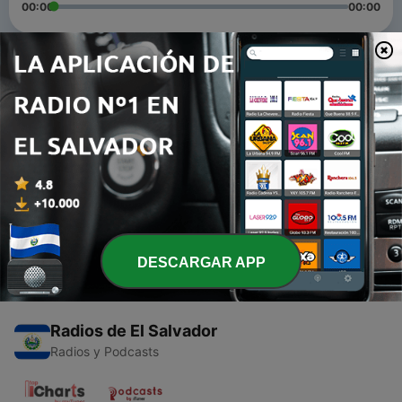
00:00
00:00
Episodios
-
2
El Género desde Perspectiva Global
10 dic. 2022
-
1
Oración de Alabanza y Sanación. Pbro. Danny
Medina
30 ago. 2020
DESCARGAR APP
Radios de El Salvador
Radios y Podcasts