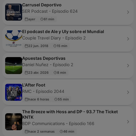
Carrusel Deportivo
SER Podcast - Episodio 624
ayer
61 min
El podcast de Ale y Uly sobre el Mundial
Couple Travel Diary - Episodio 2
22 jun. 2018
15 min
Apuestas Deportivas
Daniel Nuñez - Episodio 2
23 abr. 2026
8 min
L'After Foot
RMC - Episodio 2044
hace 6 horas
55 min
The Breeze with Hoss and DP - 93.7 The Ticket
KNTK
BDP Communications - Episodio 166
hace 2 semanas
46 min