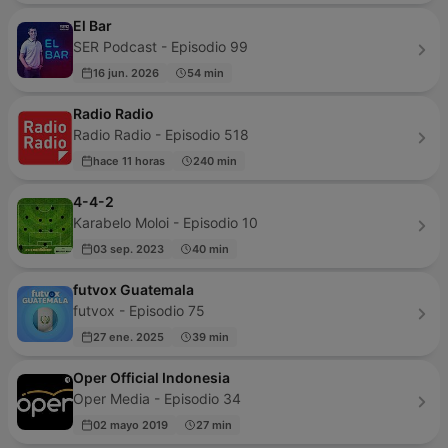
El Bar
SER Podcast - Episodio 99
16 jun. 2026
54 min
Radio Radio
Radio Radio - Episodio 518
hace 11 horas
240 min
4-4-2
Karabelo Moloi - Episodio 10
03 sep. 2023
40 min
futvox Guatemala
futvox - Episodio 75
27 ene. 2025
39 min
Oper Official Indonesia
Oper Media - Episodio 34
02 mayo 2019
27 min