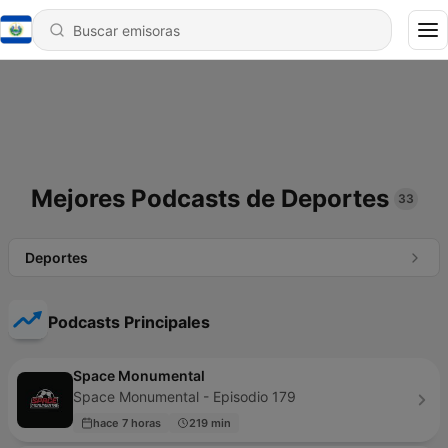
Mejores Podcasts de Deportes
33
Deportes
Podcasts Principales
Space Monumental
Space Monumental - Episodio 179
hace 7 horas
219 min