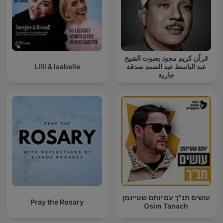
قرآن كريم مجود بصوت الشيخ
Lilli & Isabelle
عبد الباسط عبد الصمد صدقة
جارية
עושים תנ"ך עם יותם שטיינמן
Pray the Rosary
Osim Tanach