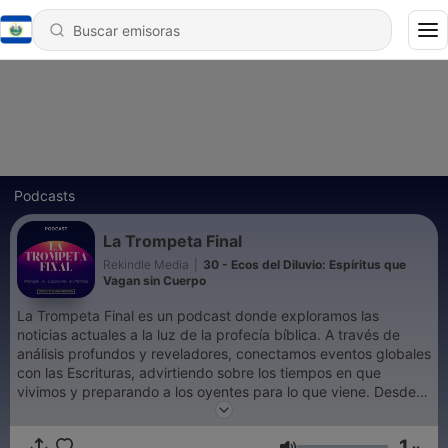
Podcasts
La Trompeta Final
Rekindle Media
|
30 - Ecos del Diluvio: Espíritus que
Vagan sin Cuerpo
La Trompeta Final es un podcast donde exploramos las
noticias actuales a la luz de la profecía bíblica. A través de
análisis profundos y reveladores, conectamos eventos globales
con las Escrituras, advirtiendo sobre los tiempos en que
vivimos y preparando a los oyentes para lo que viene. Desde
conflictos geopolíticos hasta avances tecnológicos y cambios
en la sociedad, cada episodio ofrece una perspectiva cristiana
1