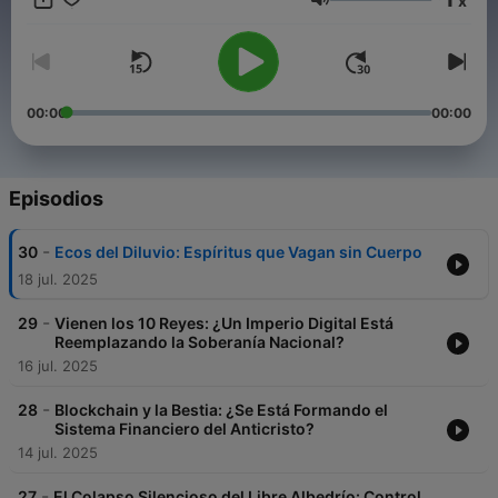
x
fundamentada en la Palabra de Dios. Sintoniza La Trompeta
Volumen
Final y descubre cómo las señales del fin se están cumpliendo
ante nuestros ojos.
00:00
00:00
Episodios
-
30
Ecos del Diluvio: Espíritus que Vagan sin Cuerpo
18 jul. 2025
-
29
Vienen los 10 Reyes: ¿Un Imperio Digital Está
Reemplazando la Soberanía Nacional?
16 jul. 2025
-
28
Blockchain y la Bestia: ¿Se Está Formando el
Sistema Financiero del Anticristo?
14 jul. 2025
-
27
El Colapso Silencioso del Libre Albedrío: Control