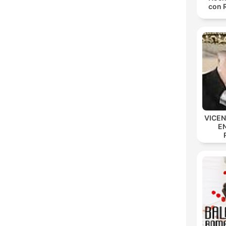
con 
VICE
E