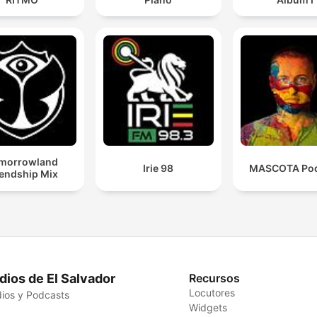
morrowland
Irie 98
MASCOTA Pod
iendship Mix
dios de El Salvador
Recursos
Locutores
ios y Podcasts
Widgets