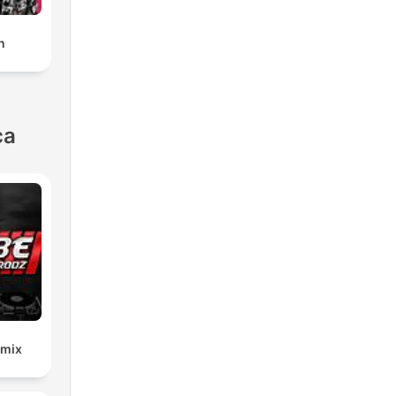
n
ca
emix