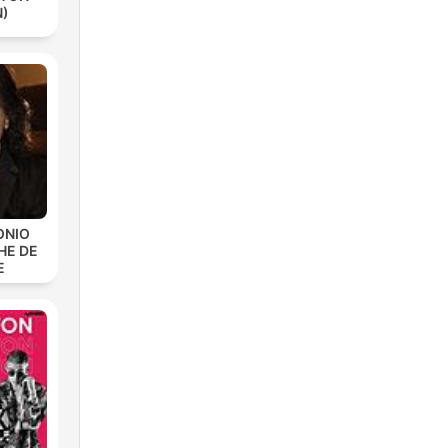
N)
ONIO
HE DE
E