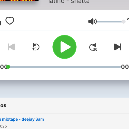
latino - shatta
Volumen
:00
00
ios
 mixtape - deejay Sam
2025