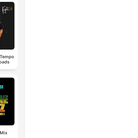
dTempo
loads
 Mix