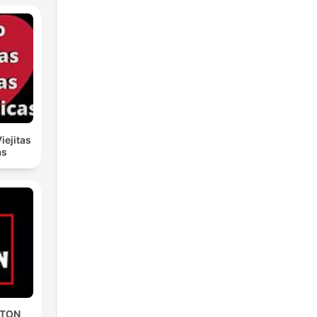
iejitas
as
ETON