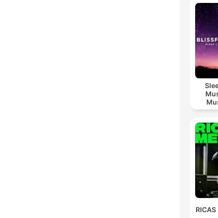
Sle
Mus
Mus
M
RICAS