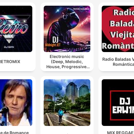
Electronic music
Radio Baladas V
RETROMIX
(Deep, Melodic,
Romántic
House, Progressive,
Psy, Trance)
e de Romance
MIX REGGA