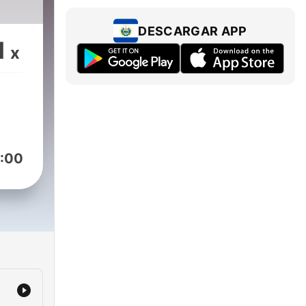
DESCARGAR APP
1
x
:00