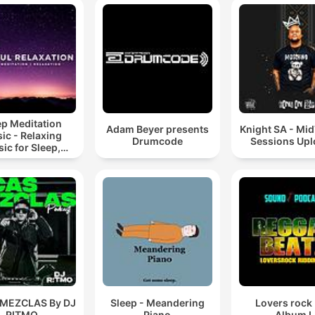
ep Meditation
Adam Beyer presents
Knight SA - Mi
ic - Relaxing
Drumcode
Sessions Up
ic for Sleep,
editation &
Relaxation
 MEZCLAS By DJ
Sleep - Meandering
Lovers rock
RITMO
Piano
Album I