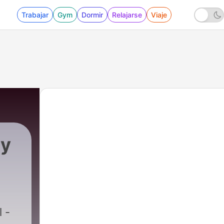
Trabajar
Gym
Dormir
Relajarse
Viaje
ty
 -