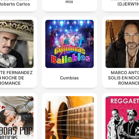
mix
Roberto Carlos
(DJERW1
NTE FERNANDEZ
MARCO ANT
N NOCHE DE
Cumbias
SOLIS EN NOC
ROMANCE
ROMANC