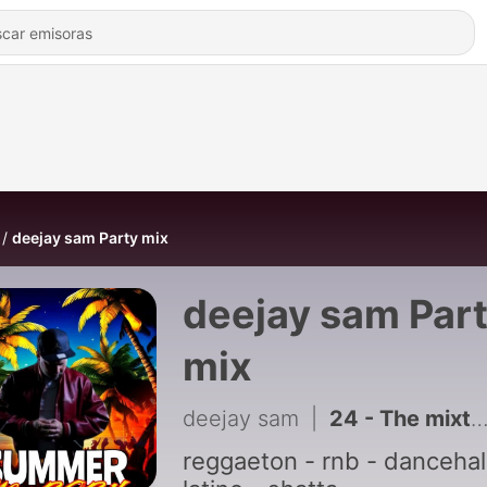
deejay sam Party mix
deejay sam Par
mix
deejay sam
|
24 - The mixtape - deejay Sam
reggaeton - rnb - dancehall