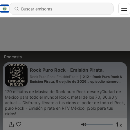
Podcasts
Rock Puro Rock - Emisión Pirata.
Rock Puro Rock-EmisiónPirata
|
212 - Rock Puro Rock &
Emisión Pirata, 9 de julio de 2026… episodio número
151, por RT V México, ¡Solo para tus oídos!
120 minutos de Música de Rock puro Rock desde ¡Ciudad de
México para todo el mundo! Rock, metal de los 70, 80,90 y
actual.... Disfruta y llévate a tus oídos el poder de todo el Rock,
puro Rock - Emisión pirata en RTV México, ¡Solo para tus
oídos!
1
x
Volumen