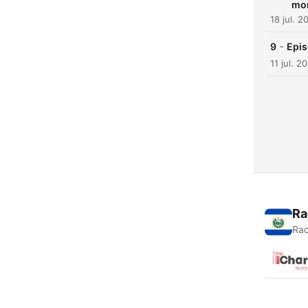
mo
18 jul. 2
-
9
Epis
11 jul. 2
Ra
Rad