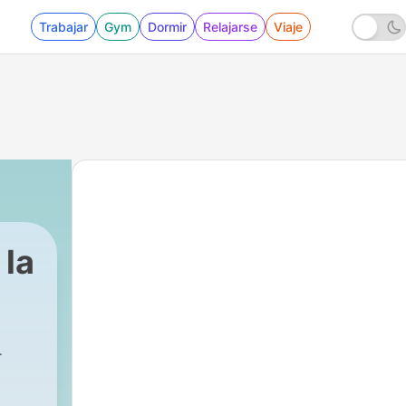
Trabajar
Gym
Dormir
Relajarse
Viaje
 la