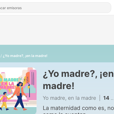
¿Yo madre?, ¡en la madre!
¿Yo madre?, ¡en
madre!
Yo madre, en la madre
|
14 - Temporada 2, ep. 2: Las críticas a tu manera de criar...
La maternidad como es, no