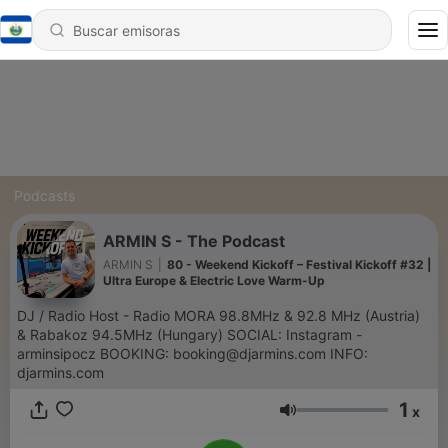
Podcasts
ARMIN S - The Podcast
ARMIN S
|
80 - Weekend Kickoff – Festival Kickoff #32 |
Ultra Europe & Electric Love Warm-Up
DJ / Radio Host - Radio MORA 98.8MHz & 92.8 MHz (Austria)
& Rabakoz 94.5MHz (Hungary) SOCIAL: Instagram -
arminsipocz BOOKING: booking@djarmins.com INFO:
djarmins.com
1
x
Volumen