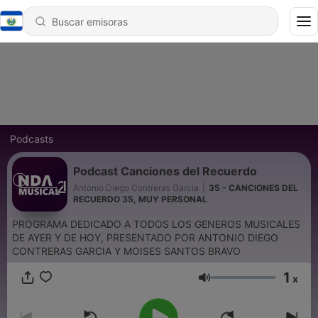
Podcasts
Podcast Canciones del Recuerdo
Antonio Diego Contreras Garcia
|
35 - CANCIONES DEL
RECUERDO 35, MUY PERSONAL
PROGRAMA DEDICADO A TODOS LOS GENEROS MUSICALES
DE AYER Y DE HOY, PRESENTADO POR ANTONIO DIEGO
CONTRERAS GARCIA Y MOISES SANTOS BRAVO
1
x
Volumen