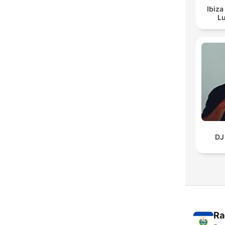
Ibiza
Lu
DJ
Ra