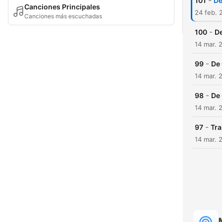
-
101
De
Canciones Principales
24 feb. 
Canciones más escuchadas
-
100
D
14 mar. 
-
99
De
14 mar. 
-
98
De
14 mar. 
-
97
Tra
14 mar. 