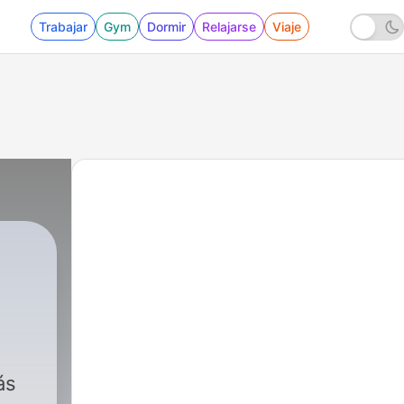
Trabajar
Gym
Dormir
Relajarse
Viaje
ás