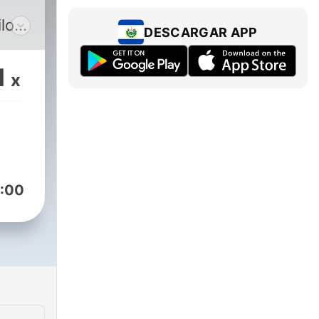
ilo
DESCARGAR APP
r en
or.
1
x
as
 no
:00