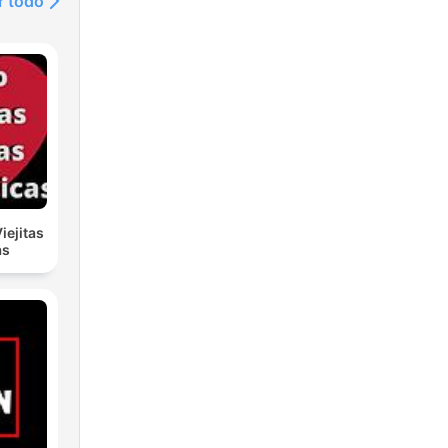
r todo
iejitas
as