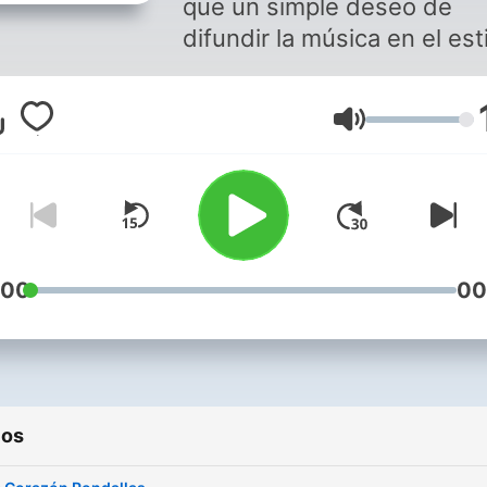
que un simple deseo de
difundir la música en el est
de rondallas es permanece
el inmenso universo del am
Volumen
EL romanticismo que de ell
emana, no solo he creado
parejas de enamorados, si
también románticos.
:00
00
ios