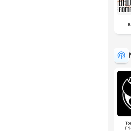
B
To
Fr