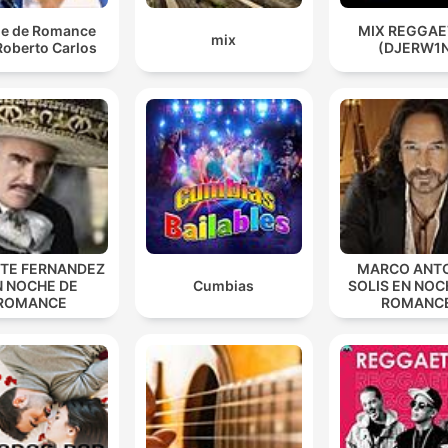
e de Romance
MIX REGGA
mix
Roberto Carlos
(DJERW1
NTE FERNANDEZ
MARCO ANT
N NOCHE DE
Cumbias
SOLIS EN NOC
ROMANCE
ROMANC