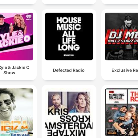
yle & Jackie O
Defected Radio
Exclusive R
Show