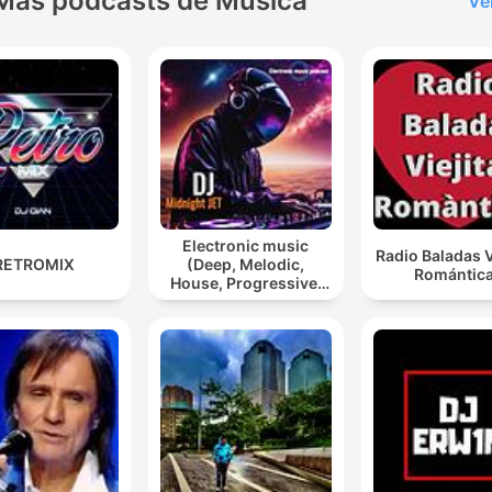
Más podcasts de Música
Ve
Electronic music
Radio Baladas V
RETROMIX
(Deep, Melodic,
Romántic
House, Progressive,
Psy, Trance)