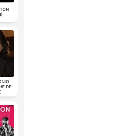
ETON
N)
ONIO
HE DE
E