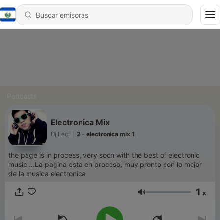
Podcasts
Electronica Mix
Dj Leci
|
2 - electronica mix 1
the page is in process, very soon with the best of electronic
music!...La pagina esta en proceso, muy pronto con lo mejor
de la musica electronica
1
x
Volumen