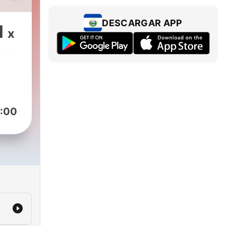
ntre
DESCARGAR APP
1
x
ido
:00