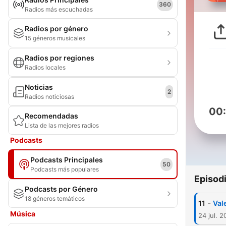
360
Radios más escuchadas
Radios por género
15 géneros musicales
Radios por regiones
Radios locales
Noticias
2
Radios noticiosas
00
Recomendadas
Lista de las mejores radios
Podcasts
Podcasts Principales
50
Podcasts más populares
Episod
Podcasts por Género
18 géneros temáticos
-
11
Val
Música
24 jul. 