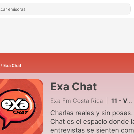
Exa Chat
Exa Chat
Exa Fm Costa Rica
|
11 - Valentino GRM: De soñar en secreto a vivir de la música
Charlas reales y sin poses. Ex
Chat es el espacio donde l
entrevistas se sienten co