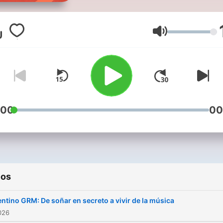
una buena conversación e
compas. Un podcast con toda
la vibra de Exa FM, conduc
Volumen
por Susan Cascante.
:00
00
ios
entino GRM: De soñar en secreto a vivir de la música
2026