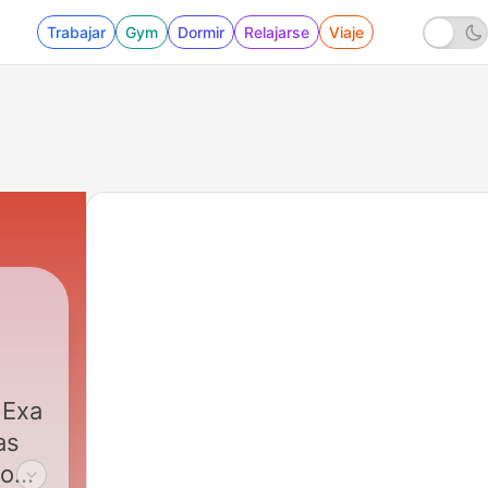
Trabajar
Gym
Dormir
Relajarse
Viaje
a
as
mo