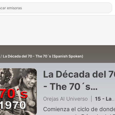
La Década del 70 - The 70´s (Spanish Spoken)
La Década del 
- The 70´s
(Spanish Spoke
Orejas Al Universo
|
15 - La Década del 70 - 1973 - Cuarta Parte
Comienza el ciclo de dond