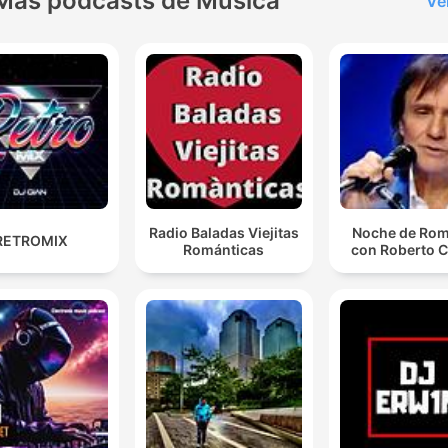
Más podcasts de Música
Ve
Radio Baladas Viejitas
Noche de Ro
RETROMIX
Románticas
con Roberto C