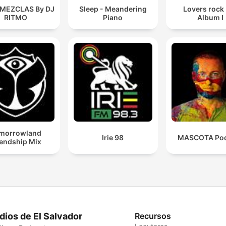
 MEZCLAS By DJ
Sleep - Meandering
Lovers rock
RITMO
Piano
Album I
morrowland
Irie 98
MASCOTA Pod
iendship Mix
dios de El Salvador
Recursos