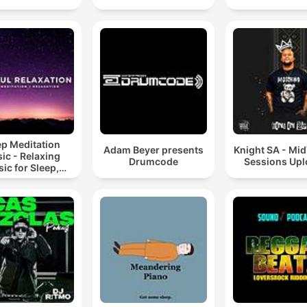
ep Meditation
Adam Beyer presents
Knight SA - Mi
ic - Relaxing
Drumcode
Sessions Up
ic for Sleep,
editation &
Relaxation