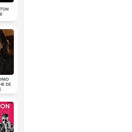
ETON
N)
ONIO
HE DE
E