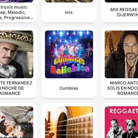
ctronic music
MIX REGGA
ep, Melodic,
mix
(DJERW1
, Progressive,
sy, Trance)
NTE FERNANDEZ
MARCO ANT
N NOCHE DE
Cumbias
SOLIS EN NOC
ROMANCE
ROMANC