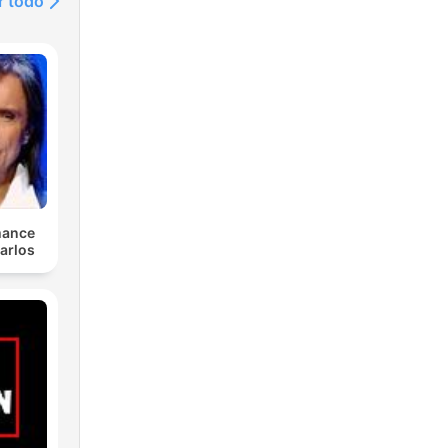
r todo
mance
arlos