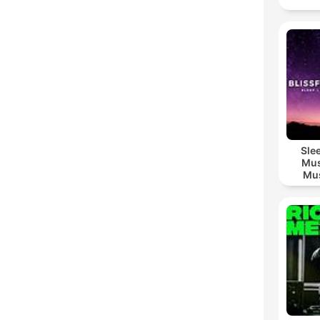
Sle
Mus
Mus
M