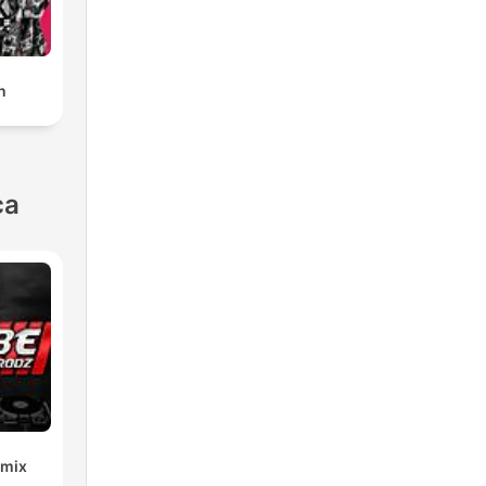
n
ca
emix