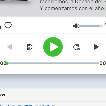
recorremos la Década del 
Y comenzamos con el año
1970
Volumen
:00
00
ios