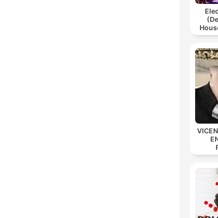
Ele
(De
House
P
VICE
E