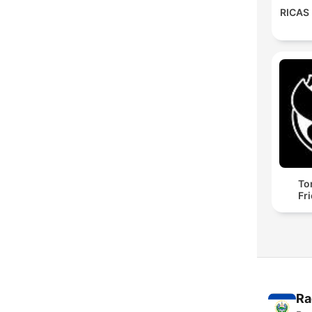
RICAS
To
Fr
Ra