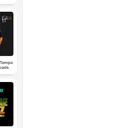
dTempo
loads