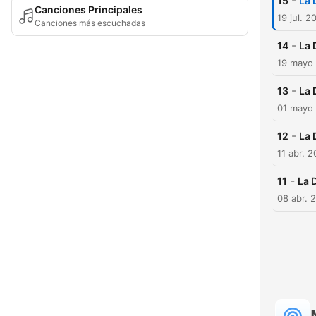
-
15
La 
Canciones Principales
19 jul. 2
Canciones más escuchadas
-
14
La 
19 mayo
-
13
La 
01 mayo
-
12
La 
11 abr. 2
-
11
La 
08 abr. 