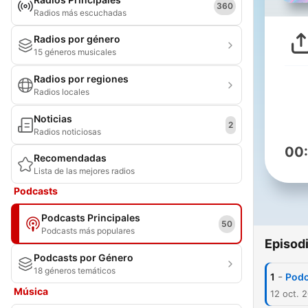
360
Radios más escuchadas
Radios por género
15 géneros musicales
Radios por regiones
Radios locales
Noticias
2
Radios noticiosas
00
Recomendadas
Lista de las mejores radios
Podcasts
Podcasts Principales
50
Podcasts más populares
Episod
Podcasts por Género
18 géneros temáticos
-
1
Podc
Música
12 oct. 