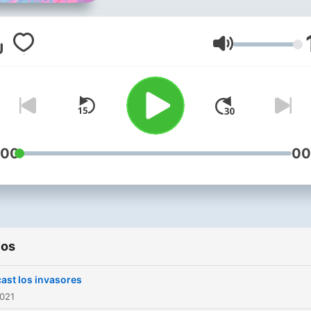
Volumen
:00
00
ios
ast los invasores
2021