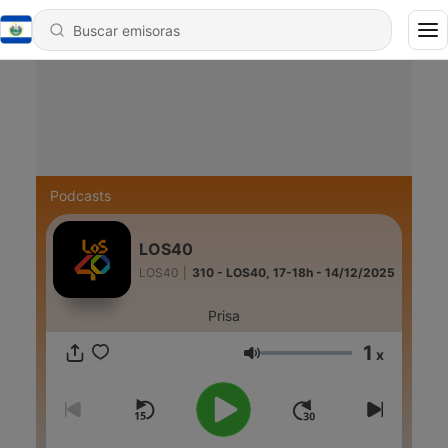
Podcasts
LOS40
LOS40
|
310 - LOS40, 17-18h - 14/12/2025
Prisa
1
x
Volumen