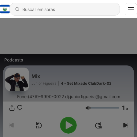
Podcasts
Mix
Junior Figueira
|
4 - Set Mixado ClubDark-02
Fone:(47)9-9990-0022 dj.juniorfigueira@gmail.com
1
x
Volumen