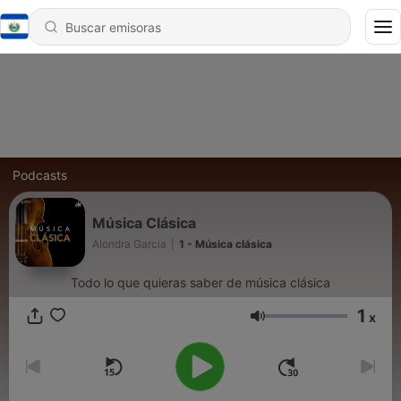
Podcasts
Música Clásica
Alondra Garcia
|
1 - Música clásica
Todo lo que quieras saber de música clásica
1
x
Volumen