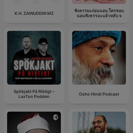
ฟังธรรมะก่อนนอน ใครชอบ
K.H. ZAINUDDIN MZ
นอนฟังธรรมะแล้วหลับ จ
Spökjakt På Riktigt –
Osho Hindi Podcast
LaxTon Podden