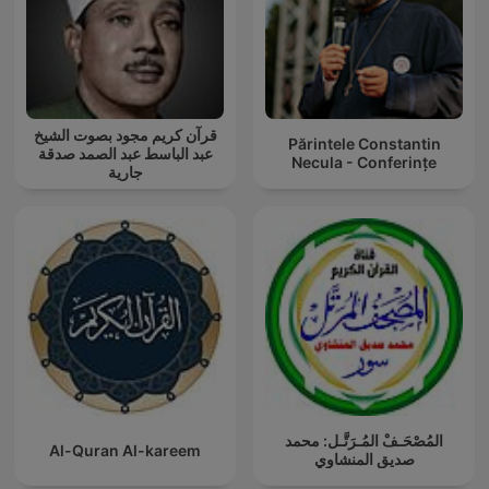
قرآن كريم مجود بصوت الشيخ
Părintele Constantin
عبد الباسط عبد الصمد صدقة
Necula - Conferințe
جارية
المُصْحَـفْ المُـرَتَّـل: محمد
Al-Quran Al-kareem
صديق المنشاوي