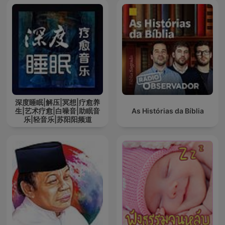
深度睡眠|解压|冥想|疗愈养
生|艺术疗愈|白噪音|助眠音
As Histórias da Bíblia
乐|轻音乐|苏阳阳频道