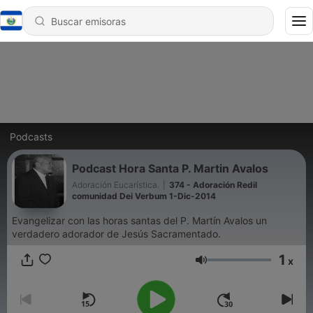
Podcasts
Podcast Hora Santa P. Martin Avalos
Adoración Eucarística.
|
374 - Adoración Redil
comunidad Dei Verbum 1-Dic-2014
Evangelizar con las horas santas del P. Martín Avalos un
verdadero adorador de Jesús Sacramentado.
1
x
Volumen