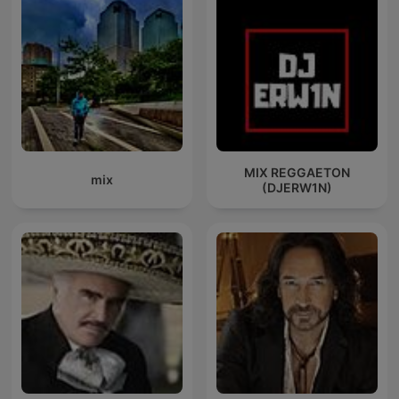
MIX REGGAETON
mix
(DJERW1N)