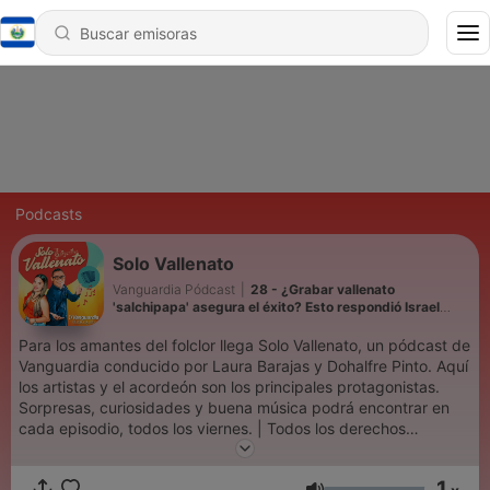
Podcasts
Solo Vallenato
Vanguardia Pódcast
|
28 - ¿Grabar vallenato
'salchipapa' asegura el éxito? Esto respondió Israel
Acosta
Para los amantes del folclor llega Solo Vallenato, un pódcast de
Vanguardia conducido por Laura Barajas y Dohalfre Pinto. Aquí
los artistas y el acordeón son los principales protagonistas.
Sorpresas, curiosidades y buena música podrá encontrar en
cada episodio, todos los viernes. | Todos los derechos
reservados Galvis Ramírez & Cia S.A. | Bucaramanga -
Colombia
1