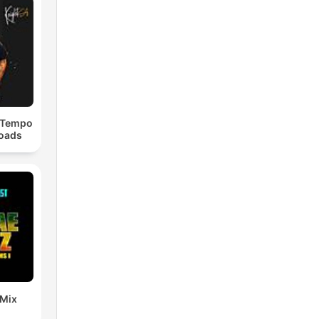
dTempo
loads
 Mix