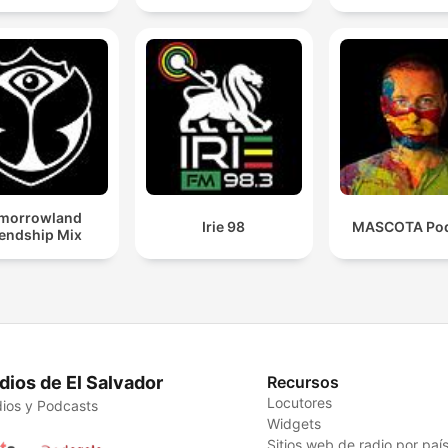
morrowland
Irie 98
MASCOTA Pod
iendship Mix
dios de El Salvador
Recursos
Locutores
ios y Podcasts
Widgets
Sitios web de radio por paí