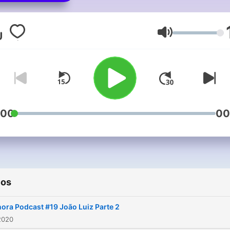
musical. A cada semana, 
artista convidado apresent
seu trabalho. www.sonora.tv.br
Volumen
oi@sonora.tv.br
facebook.com/sonorabra
Instagram @sonora_br
:00
00
ios
ora Podcast #19 João Luiz Parte 2
2020