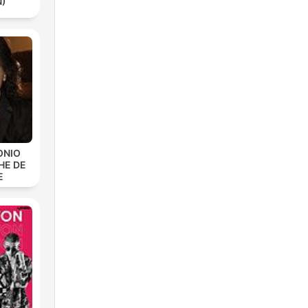
N)
ONIO
HE DE
E