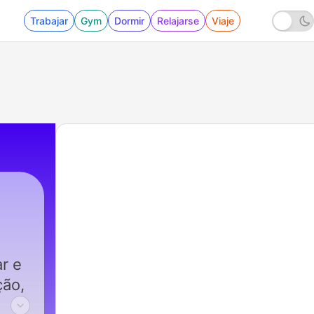
Trabajar
Gym
Dormir
Relajarse
Viaje
r e
ção,