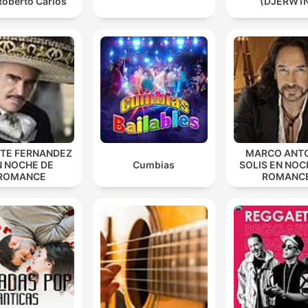
Roberto Carlos
(DJERW1
NTE FERNANDEZ
MARCO ANT
N NOCHE DE
Cumbias
SOLIS EN NOC
ROMANCE
ROMANC