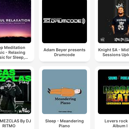
ep Meditation
Adam Beyer presents
Knight SA - Mi
ic - Relaxing
Drumcode
Sessions Up
ic for Sleep,
editation &
Relaxation
 MEZCLAS By DJ
Sleep - Meandering
Lovers rock
RITMO
Piano
Album I