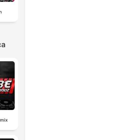
n
ca
emix