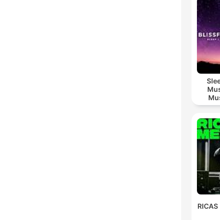
Sle
Mus
Mus
M
RICAS