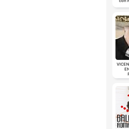
con 
VICE
E