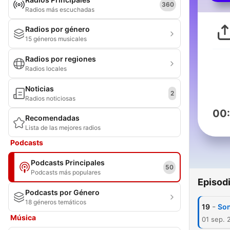
360
Radios más escuchadas
Radios por género
15 géneros musicales
Radios por regiones
Radios locales
Noticias
2
Radios noticiosas
00
Recomendadas
Lista de las mejores radios
Podcasts
Podcasts Principales
50
Podcasts más populares
Episod
Podcasts por Género
18 géneros temáticos
-
19
Son
Música
01 sep. 