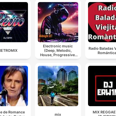
Electronic music
Radio Baladas V
RETROMIX
(Deep, Melodic,
Romántic
House, Progressive,
Psy, Trance)
e de Romance
MIX REGGA
mix