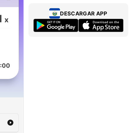
um
a
DESCARGAR APP
1
x
:00