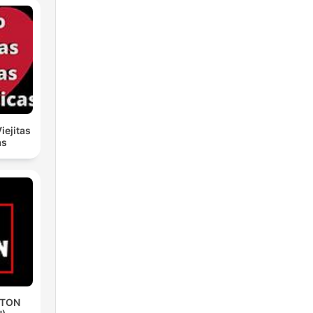
iejitas
as
ETON