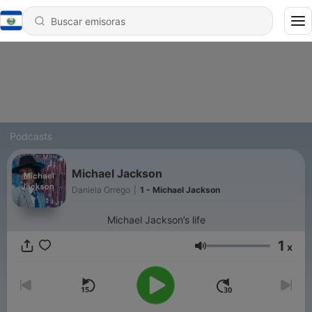
Podcasts
Michael Jackson
Daniela Orrego
|
1 - Michael Jackson
Michael Jackson’s life
1
x
Volumen