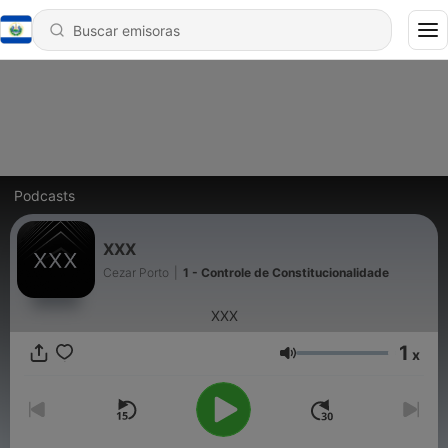
Podcasts
XXX
Cezar Porto
|
1 - Controle de Constitucionalidade
XXX
1
x
Volumen