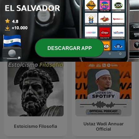
Rayana laye
You Should Know
Más podcasts internacionales de
DESCARGAR APP
Educación
Ustaz Wadi Annuar
Estoicismo Filosofia
Official